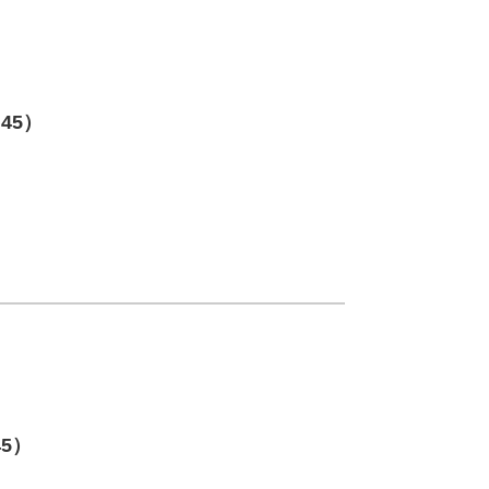
:45）
45）