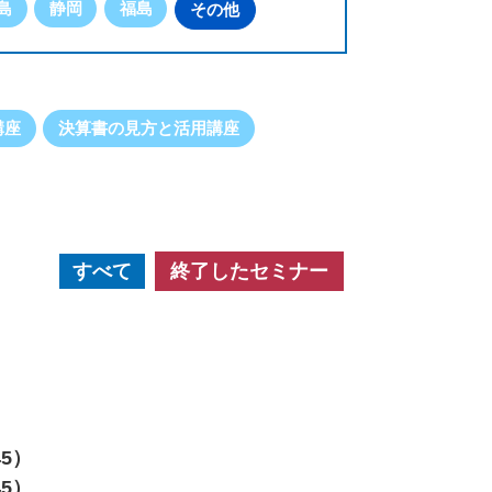
島
静岡
福島
その他
講座
決算書の見方と活用講座
すべて
終了したセミナー
45）
45）