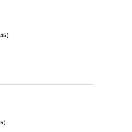
:45）
45）