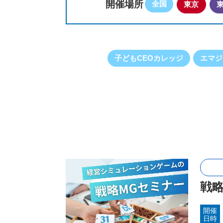
開催場所
全国
東京
子どもCEOカレッジ
エマジ
戦略
開催
日時