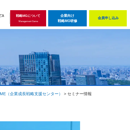
企業向け
ビス
戦略MGについて
会員申し込み
戦略MG研修
Management Game
ME
（企業成長戦略支援センター）
>
セミナー情報