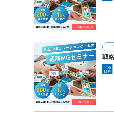
戦略M
開催
日時