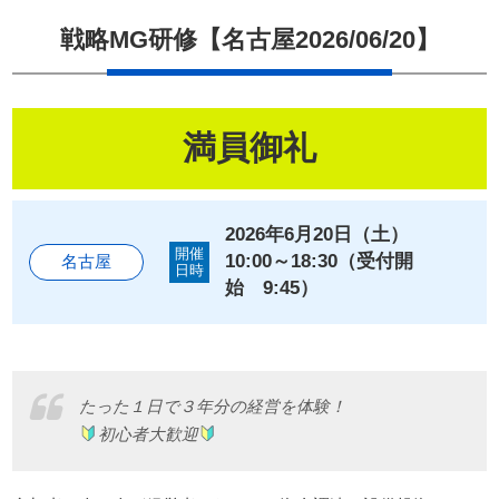
戦略MG研修【名古屋2026/06/20】
会員申し込み
Members
Apply
満員御礼
ホーム
2026年6月20日（土）
開催
戦略MG（マネジメントゲーム）
10:00～18:30（受付開
名古屋
日時
始 9:45）
子どもCEO研修について
お問い合わせ
たった１日で３年分の経営を体験！
初心者大歓迎
プライバシーポリシー