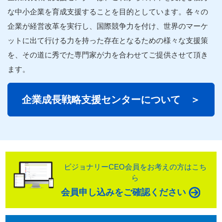
な中小
企業
を育成
支援
することを目的としています。各々の
企業
が経営改革を実行し、国際競争力を付け、世界のマーケ
ットに出て行ける力を持った存在となるための様々な
支援
策
を、その道に秀でた
専門家
が力を合わせてご提供させて頂き
ます。
企業
成長
戦略
支援
センターについて ＞
ビジョナリーCEO会員をお考えの方はこち
ら
会員申し込みをご確認ください