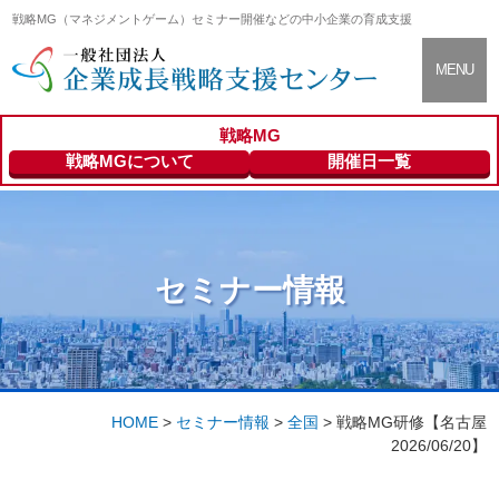
戦略MG（マネジメントゲーム）セミナー開催などの中小企業の育成支援
CLOSE
MENU
戦略MG
支援センター
About
戦略MGについて
開催日一覧
について
セミナー情報
Seminar Info
セミナー情報
登録専門家の
Expert
ご紹介
HOME
>
セミナー情報
>
全国
>
戦略MG研修【名古屋
2026/06/20】
会員向けサー
Members
ビス