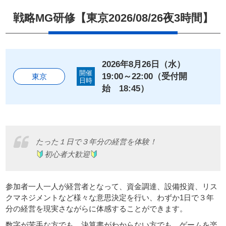
戦略MG研修【東京2026/08/26夜3時間】
会員申し込み
Members
Apply
2026年8月26日（水）
開催
19:00～22:00（受付開
東京
日時
ホーム
始 18:45）
戦略MG（マネジメントゲーム）
たった１日で３年分の経営を体験！
子どもCEO研修について
初心者大歓迎
お問い合わせ
参加者一人一人が経営者となって、資金調達、設備投資、リス
クマネジメントなど様々な意思決定を行い、わずか1日で３年
分の経営を現実さながらに体感することができます。
プライバシーポリシー
数字が苦手な方でも、決算書がわからない方でも、ゲームを楽