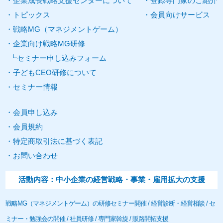
企業
成長
戦略
支援
センターについて
登録
専門家
のご紹介
トピックス
会員向けサービス
戦略
MG
（
マネジメントゲーム
）
企業向け
戦略MG研修
セミナー申し込みフォーム
子どもCEO研修について
セミナー
情報
会員申し込み
会員規約
特定商取引法に基づく表記
お問い合わせ
活動内容：中小
企業
の経営戦略・事業・雇用拡大の
支援
戦略
MG
（
マネジメントゲーム
）の研修
セミナー
開催 / 経営診断・経営相談 /
セ
ミナー
・勉強会の開催 / 社員研修 /
専門家
斡旋 / 販路開拓
支援