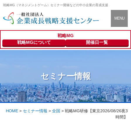
戦略MG（マネジメントゲーム）セミナー開催などの中小企業の育成支援
CLOSE
MENU
戦略MG
支援センター
About
戦略MGについて
開催日一覧
について
セミナー情報
Seminar Info
セミナー情報
登録専門家の
Expert
ご紹介
HOME
>
セミナー情報
>
全国
>
戦略MG研修【東京2026/08/26夜3
時間】
会員向けサー
Members
ビス