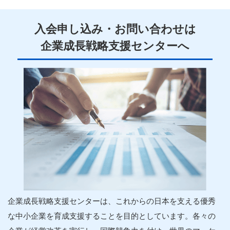
入会申し込み・お問い合わせは
企業
成長
戦略
支援
センターへ
企業
成長
戦略
支援
センターは、これからの日本を支える優秀
な中小
企業
を育成
支援
することを目的としています。各々の