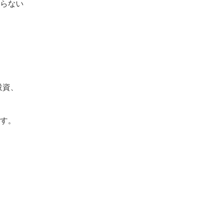
らない
投資、
す。