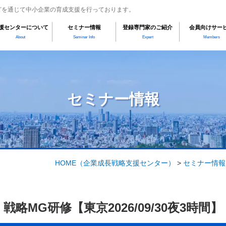
どを通じて中小企業の育成支援を行っております。
援センターについて
セミナー情報
登録専門家のご紹介
会員向けサー
About
Seminar Info
Expert
Members
セミナー情報
HOME
（企業成長戦略支援センター）
>
セミナー情報
戦略MG研修【東京2026/09/30夜3時間】