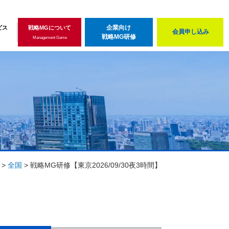
企業向け
ビス
戦略MGについて
会員申し込み
戦略MG研修
Management Game
>
全国
>
戦略MG研修【東京2026/09/30夜3時間】