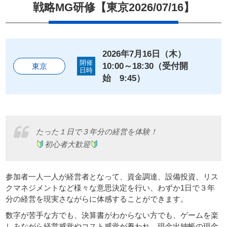
戦略MG研修【東京2026/07/16】
会員申し込み
Members
Apply
2026年7月16日（木）
開催
10:00～18:30（受付開
東京
日時
始 9:45）
ホーム
戦略MG（マネジメントゲーム）
たった１日で３年分の経営を体験！
初心者大歓迎
子どもCEO研修について
参加者一人一人が経営者となって、資金調達、設備投資、リス
お問い合わせ
クマネジメントなど様々な意思決定を行い、わずか1日で３年
分の経営を現実さながらに体感することができます。
プライバシーポリシー
数字が苦手な方でも、決算書がわからない方でも、ゲームを楽
しみながら経営感覚やコスト感覚が養われ、現金出納帳の現金