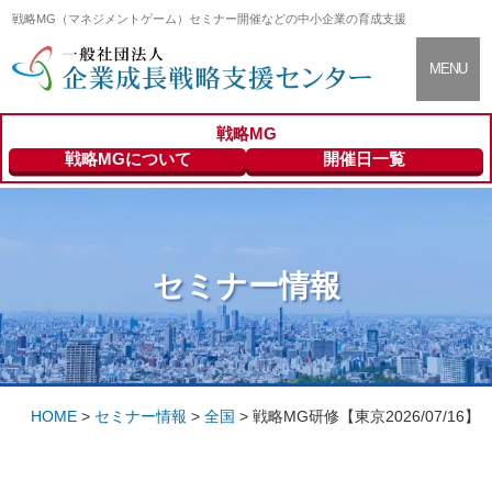
戦略MG（マネジメントゲーム）セミナー開催などの中小企業の育成支援
CLOSE
MENU
戦略MG
支援センター
About
戦略MGについて
開催日一覧
について
セミナー情報
Seminar Info
セミナー情報
登録専門家の
Expert
ご紹介
HOME
>
セミナー情報
>
全国
>
戦略MG研修【東京2026/07/16】
会員向けサー
Members
ビス