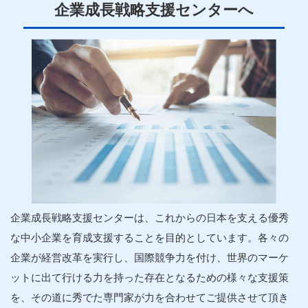
企業
成長
戦略
支援
センターへ
企業
成長
戦略
支援
センターは、これからの日本を支える優秀
な中小
企業
を育成
支援
することを目的としています。各々の
企業
が経営改革を実行し、国際競争力を付け、世界のマーケ
ットに出て行ける力を持った存在となるための様々な
支援
策
を、その道に秀でた
専門家
が力を合わせてご提供させて頂き