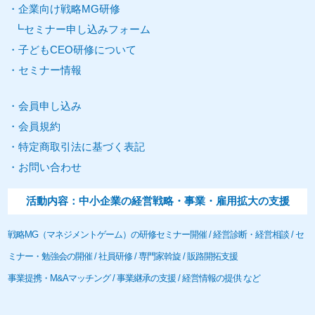
企業向け
戦略MG研修
セミナー申し込みフォーム
子どもCEO研修について
セミナー
情報
会員申し込み
会員規約
特定商取引法に基づく表記
お問い合わせ
活動内容：中小
企業
の経営戦略・事業・雇用拡大の
支援
戦略
MG
（
マネジメントゲーム
）の研修
セミナー
開催 / 経営診断・経営相談 /
セ
ミナー
・勉強会の開催 / 社員研修 /
専門家
斡旋 / 販路開拓
支援
事業提携・M&Aマッチング / 事業継承の
支援
/ 経営情報の提供 など