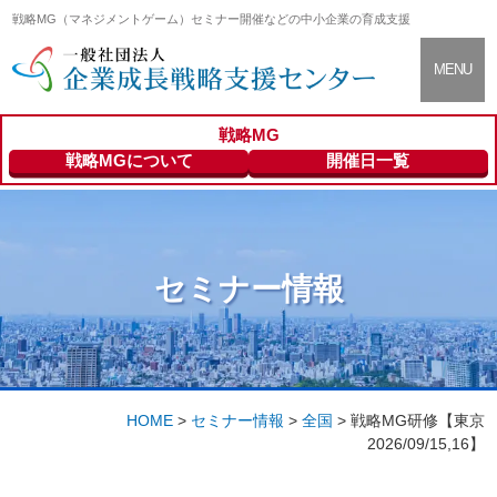
戦略MG（マネジメントゲーム）セミナー開催などの中小企業の育成支援
CLOSE
MENU
戦略MG
支援センター
About
戦略MGについて
開催日一覧
について
セミナー情報
Seminar Info
セミナー情報
登録専門家の
Expert
ご紹介
HOME
>
セミナー情報
>
全国
>
戦略MG研修【東京
2026/09/15,16】
会員向けサー
Members
ビス