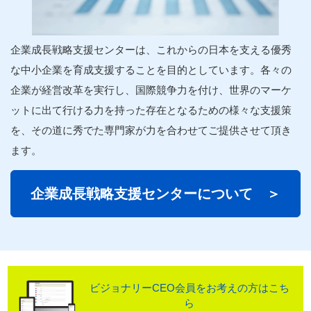
企業
成長
戦略
支援
センターは、これからの日本を支える優秀
な中小
企業
を育成
支援
することを目的としています。各々の
企業
が経営改革を実行し、国際競争力を付け、世界のマーケ
ットに出て行ける力を持った存在となるための様々な
支援
策
を、その道に秀でた
専門家
が力を合わせてご提供させて頂き
ます。
企業
成長
戦略
支援
センターについて ＞
ビジョナリーCEO会員をお考えの方はこち
ら