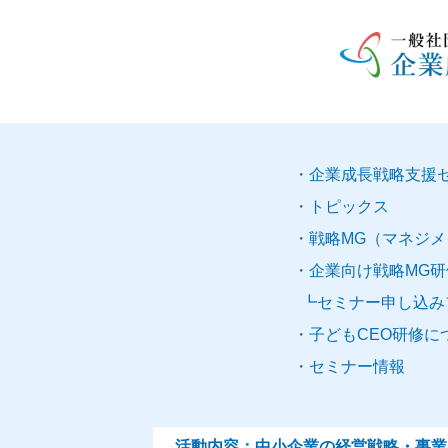
企業
成長
戦略
支援
トピックス
戦略
MG
（
マネジメ
企業向け
戦略MG研
セミナー申し込み
子どもCEO研修に
セミナー
情報
活動内容：中小
企業
の経営戦略・事業