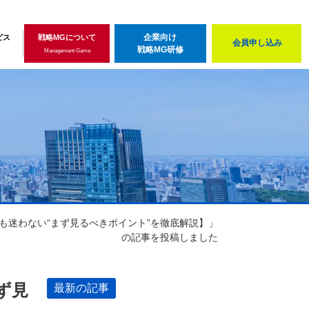
企業向け
ビス
戦略MGについて
会員申し込み
戦略MG研修
Management Game
も迷わない“まず見るべきポイント”を徹底解説】」
の記事を投稿しました
ず見
最新の記事