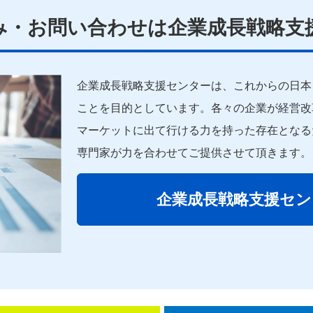
み・お問い合わせは
企業
成長
戦略
支
企業
成長
戦略
支援
センターは、これからの日本
ことを目的としています。各々の
企業
が経営改
マーケットに出て行ける力を持った存在となる
専門家
が力を合わせてご提供させて頂きます。
企業
成長
戦略
支援
セン