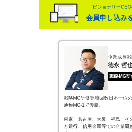
ビジョナリーCE
会員申し込み
企業成長戦
徳永 哲
戦略MG研
戦略MG研修登壇回数日本一位の講
通称MG-1で優勝。
東京、名古屋、大阪、福島、その
方銀行、信用金庫等での企業研