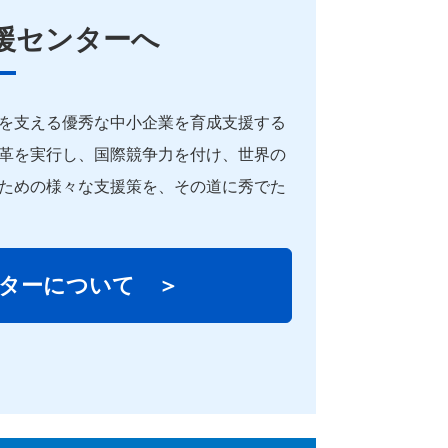
援
センターへ
を支える優秀な中小
企業
を育成
支援
する
革を実行し、国際競争力を付け、世界の
ための様々な
支援
策を、その道に秀でた
ターについて ＞