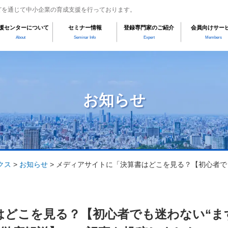
どを通じて中小企業の育成支援を行っております。
援センターについて
セミナー情報
登録専門家のご紹介
会員向けサー
About
Seminar Info
Expert
Members
お知らせ
クス
>
お知らせ
>
メディアサイトに「決算書はどこを見る？【初心者で
はどこを見る？【初心者でも迷わない“ま