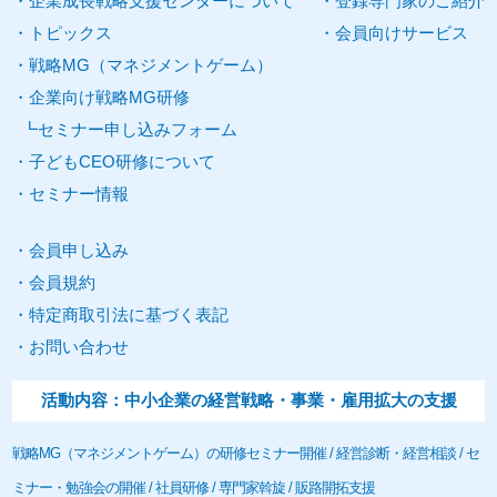
企業
成長
戦略
支援
センターについて
登録
専門家
のご紹介
トピックス
会員向けサービス
戦略
MG
（
マネジメントゲーム
）
企業向け
戦略MG研修
セミナー申し込みフォーム
子どもCEO研修について
セミナー
情報
会員申し込み
会員規約
特定商取引法に基づく表記
お問い合わせ
活動内容：中小
企業
の経営戦略・事業・雇用拡大の
支援
戦略
MG
（
マネジメントゲーム
）の研修
セミナー
開催 / 経営診断・経営相談 /
セ
ミナー
・勉強会の開催 / 社員研修 /
専門家
斡旋 / 販路開拓
支援