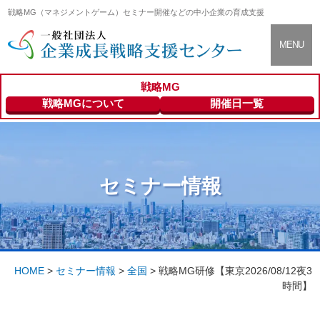
戦略MG（マネジメントゲーム）セミナー開催などの中小企業の育成支援
CLOSE
MENU
戦略MG
支援センター
About
戦略MGについて
開催日一覧
について
セミナー情報
Seminar Info
セミナー情報
登録専門家の
Expert
ご紹介
HOME
>
セミナー情報
>
全国
>
戦略MG研修【東京2026/08/12夜3
時間】
会員向けサー
Members
ビス