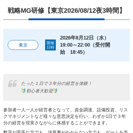
戦略MG研修【東京2026/08/12夜3時間】
会員申し込み
Members
Apply
2026年8月12日（水）
開催
19:00～22:00（受付開
東京
日時
ホーム
始 18:45）
戦略MG（マネジメントゲーム）
たった１日で３年分の経営を体験！
子どもCEO研修について
初心者大歓迎
お問い合わせ
参加者一人一人が経営者となって、資金調達、設備投資、リス
クマネジメントなど様々な意思決定を行い、わずか1日で３年
分の経営を現実さながらに体感することができます。
プライバシーポリシー
数字が苦手な方でも、決算書がわからない方でも、ゲームを楽