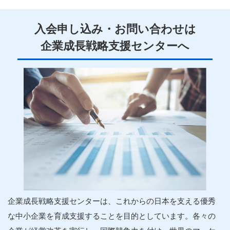
入会申し込み・お問い合わせは
企業
成長
戦略
支援
センターへ
企業
成長
戦略
支援
センターは、これからの日本を支える優秀
な中小
企業
を育成
支援
することを目的としています。各々の