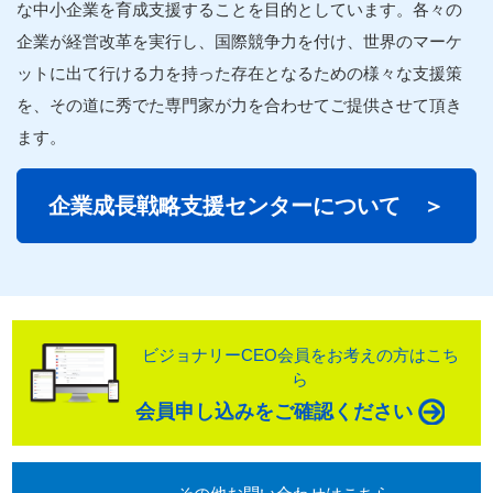
な中小
企業
を育成
支援
することを目的としています。各々の
企業
が経営改革を実行し、国際競争力を付け、世界のマーケ
ットに出て行ける力を持った存在となるための様々な
支援
策
を、その道に秀でた
専門家
が力を合わせてご提供させて頂き
ます。
企業
成長
戦略
支援
センターについて ＞
ビジョナリーCEO会員をお考えの方はこち
ら
会員申し込みをご確認ください