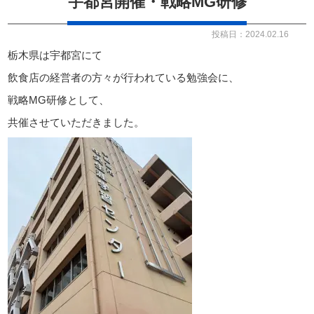
宇都宮開催・戦略MG研修
投稿日：2024.02.16
会員申し込み
Members
栃木県は宇都宮にて
Apply
飲食店の経営者の方々が行われている勉強会に、
戦略MG研修として、
ホーム
共催させていただきました。
戦略MG（マネジメントゲーム）
子どもCEO研修について
お問い合わせ
プライバシーポリシー