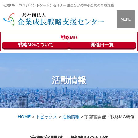
戦略MG（マネジメントゲーム）セミナー開催などの中小企業の育成支援
CLOSE
MENU
戦略MG
支援センター
About
戦略MGについて
開催日一覧
について
セミナー情報
Seminar Info
活動情報
登録専門家の
Expert
ご紹介
HOME
>
トピックス
>
活動情報
>
宇都宮開催・戦略MG研修
会員向けサー
Members
ビス