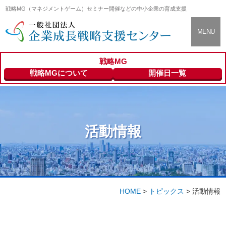
戦略MG（マネジメントゲーム）セミナー開催などの中小企業の育成支援
CLOSE
MENU
戦略MG
支援センター
About
戦略MGについて
開催日一覧
について
セミナー情報
Seminar Info
活動情報
登録専門家の
Expert
ご紹介
HOME
>
トピックス
>
活動情報
会員向けサー
Members
ビス