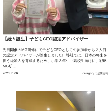
【続々誕生】子どもCEO認定アドバイザー
先日開催のMG研修にて子どもCEOとしての参加者から２人目
の認定アドバイザーが誕生しました! 弊社では、日本の将来を
担う経済人を育成するため、小学３年生～高校生向けに、戦略
MG研…
2023.11.06
category :
活動情報